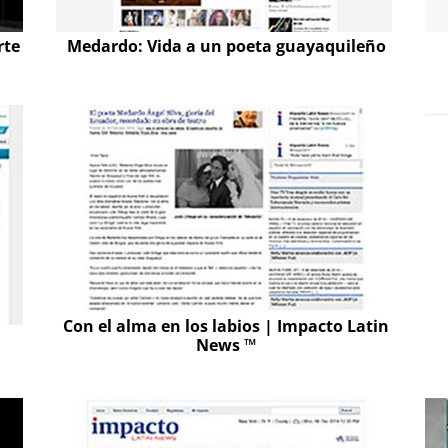
rte
Medardo: Vida a un poeta guayaquileño
Con el alma en los labios | Impacto Latin
News ™