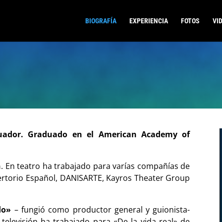
BIOGRAFÍA
EXPERIENCIA
FOTOS
VI
cuador. Graduado en el American Academy of
n
. En teatro ha trabajado para varías compañías de
ertorio Español, DANISARTE, Kayros Theater Group
do»
– fungió como productor general y guionista-
elevisión ha trabajado para «De la vida real» de