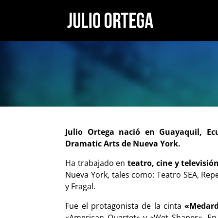
Julio Ortega nació en Guayaquil, E
Dramatic Arts de Nueva York.
Ha trabajado en
teatro, cine y televisió
Nueva York, tales como: Teatro SEA, Rep
y Fragal.
Fue el protagonista de la cinta
«Medar
«American Quartet» y «Wet Shapes». En t