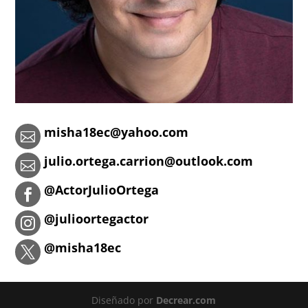
misha18ec@yahoo.com

julio.ortega.carrion@outlook.com

@ActorJulioOrtega

@julioortegactor

@misha18ec

Diseñado por
Decrear.com